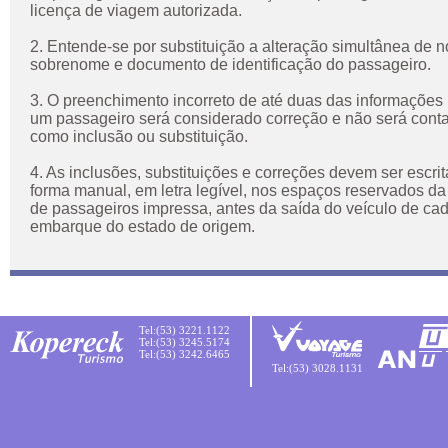
licença de viagem autorizada.
2. Entende-se por substituição a alteração simultânea de 
sobrenome e documento de identificação do passageiro.
3. O preenchimento incorreto de até duas das informações r
um passageiro será considerado correção e não será conta
como inclusão ou substituição.
4. As inclusões, substituições e correções devem ser escri
forma manual, em letra legível, nos espaços reservados da
de passageiros impressa, antes da saída do veículo de ca
embarque do estado de origem.
Tel:(53) 3221.1122
Tel:(53) 3245.5174
Tel:(53) 3242.6465
Tel:(53) 3028.1131